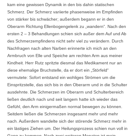
kam eine gewissen Dynamik in den bis dahin statischen
Schmerz. Der Schmerz variierte phasenweise im Empfinden
von stärker bis schwächer; außerdem begann er in den
Oberarm Richtung Ellenbogengelenk zu „wandern“. Nach den
ersten 2 – 3 Behandlungen schien sich außer dem Auf und Ab
des Schmerzempfindens nicht sehr viel zu verändern. Durch
Nachfragen nach alten Narben erinnerte ich mich an den
Armbruch von Elle und Speiche am rechten Arm aus meiner
Kindheit. Herr Rutz spritzte diesmal das Medikament nur an
diese ehemalige Bruchstelle, da er dort ein „Störfeld“
vermutete: Sofort entstand ein wohliges Strömen um die
Einspritzstelle, das sich bis in den Oberarm und in die Schulter
ausdehnte. Die Schmerzen im Oberarm und Schulterbereich
ließen deutlich nach und seit langem hatte ich wieder das
Gefühl, den Arm einigermaßen normal bewegen zu können.
Seitdem ließen die Schmerzen insgesamt mehr und mehr
nach. Außerdem wandelte sich der störende Schmerz mehr in
ein lästiges Ziehen um. Der Heilungsprozess schien nun voll in
Gang zu kommen. Nach zwei weiteren Monaten ist mein